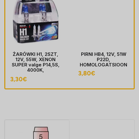
ŻARÓWKI H1, 2SZT,
PIRNI HB4, 12V, 51W
12V, 55W, XENON
P22D,
SUPER valge P14,5S,
HOMOLOGATSIOON
4000K,
3,80
€
HOMOLOGACJA
3,30
€