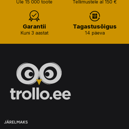
Üle 15 000 toote
Tellimustele al 150 €
Garantii
Tagastusõigus
Kuni 3 aastat
14 päeva
JÄRELMAKS