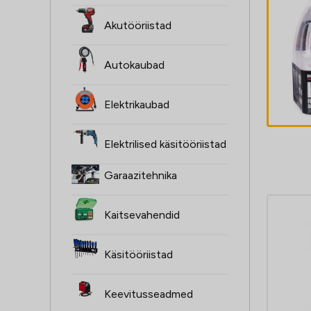
ŻARÓWKI H4,
Akutööriistad
2SZT, 12V,
60/55W, XENON
Autokaubad
SUPER valge
4,60
€
P43T, 4000K,
Elektrikaubad
HOMOLOGACJA
Elektrilised käsitööriistad
Garaazitehnika
Kaitsevahendid
Käsitööriistad
Keevitusseadmed