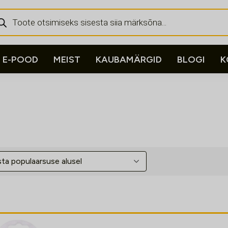
ducts
rch
E-POOD
MEIST
KAUBAMÄRGID
BLOGI
K