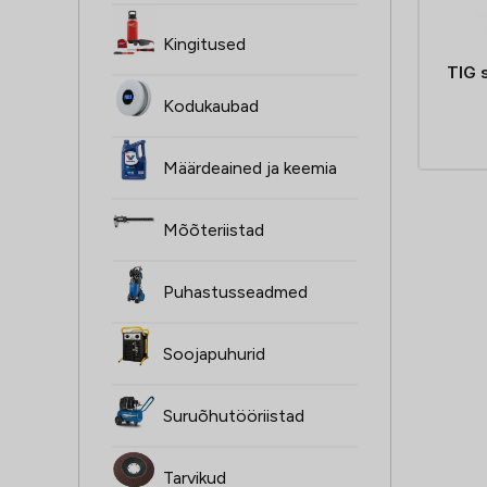
Kingitused
TIG 
Kodukaubad
Määrdeained ja keemia
Mõõteriistad
Puhastusseadmed
Soojapuhurid
Suruõhutööriistad
Tarvikud