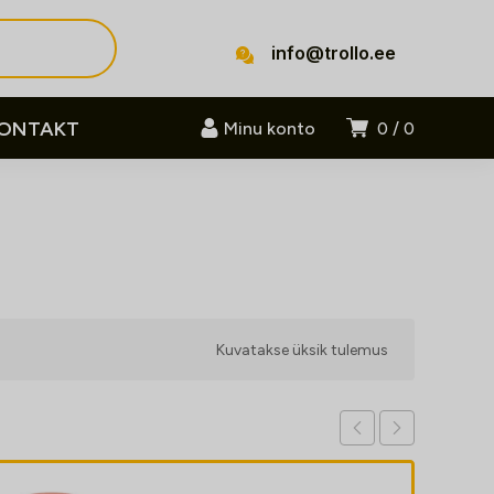
info@trollo.ee
ONTAKT
Minu konto
0
0
Kuvatakse üksik tulemus