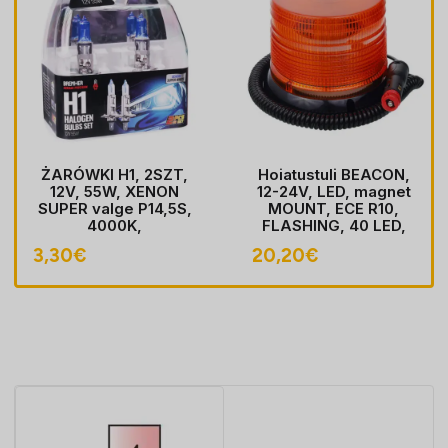
ŻARÓWKI H1, 2SZT,
Hoiatustuli BEACON,
12V, 55W, XENON
12-24V, LED, magnet
SUPER valge P14,5S,
MOUNT, ECE R10,
4000K,
FLASHING, 40 LED,
HOMOLOGACJA
kaabel koos pistik
3,30
€
20,20
€
sobib LIGHTER pesa