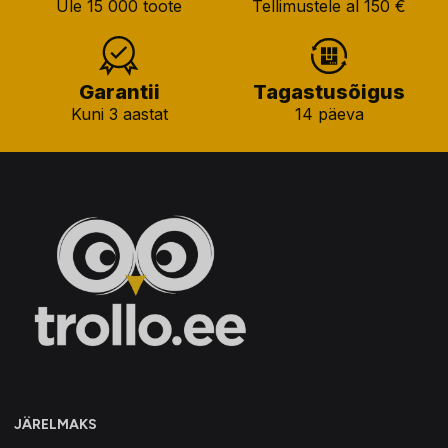
Üle 15 000 toote
Tellimustele al 150 €
Garantii
Tagastusõigus
Kuni 3 aastat
14 päeva
JÄRELMAKS