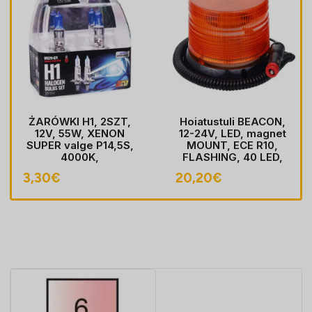
ŻARÓWKI H1, 2SZT,
Hoiatustuli BEACON,
12V, 55W, XENON
12-24V, LED, magnet
SUPER valge P14,5S,
MOUNT, ECE R10,
4000K,
FLASHING, 40 LED,
HOMOLOGACJA
kaabel koos pistik
3,30
€
20,20
€
sobib LIGHTER pesa