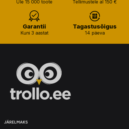
Üle 15 000 toote
Tellimustele al 150 €
Garantii
Tagastusõigus
Kuni 3 aastat
14 päeva
JÄRELMAKS