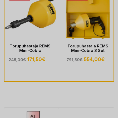
Torupuhastaja REMS
Torupuhastaja REMS
Mini-Cobra
Mini-Cobra S Set
egune
Algne
Praegune
Algne
Prae
171,50
€
554,00
€
245,00
€
791,50
€
hind
hind
hind
hind
oli:
on:
oli:
on:
30€.
245,00€.
171,50€.
791,50€.
554,0