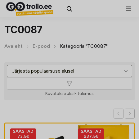
TC0087
Avaleht
E-pood
Kategooria "TC0087"
Kuvatakse üksik tulemus
SÄÄSTAD
SÄÄSTAD
73.5€
237.5€