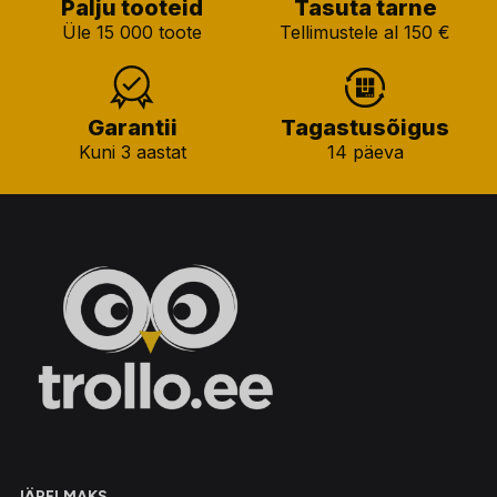
Palju tooteid
Tasuta tarne
Üle 15 000 toote
Tellimustele al 150 €
Garantii
Tagastusõigus
Kuni 3 aastat
14 päeva
JÄRELMAKS