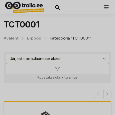
TCT0001
Avaleht
E-pood
Kategooria "TCT0001"
Kuvatakse üksik tulemus