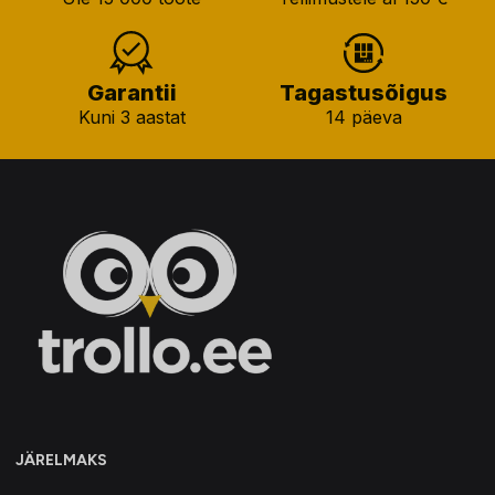
Garantii
Tagastusõigus
Kuni 3 aastat
14 päeva
JÄRELMAKS