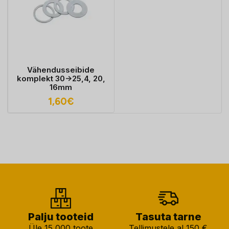
Vähendusseibide
komplekt 30->25,4, 20,
16mm
1,60
€
Palju tooteid
Tasuta tarne
Üle 15 000 toote
Tellimustele al 150 €