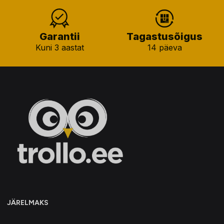
Garantii
Tagastusõigus
Kuni 3 aastat
14 päeva
JÄRELMAKS