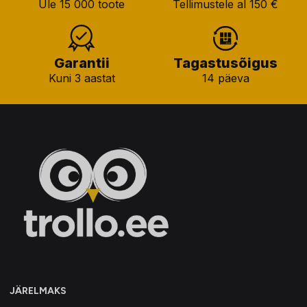
Üle 15 000 toote
Tellimustele al 150 €
Garantii
Tagastusõigus
Kuni 3 aastat
14 päeva
JÄRELMAKS