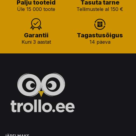
Palju tooteid
Tasuta tarne
Üle 15 000 toote
Tellimustele al 150 €
Garantii
Tagastusõigus
Kuni 3 aastat
14 päeva