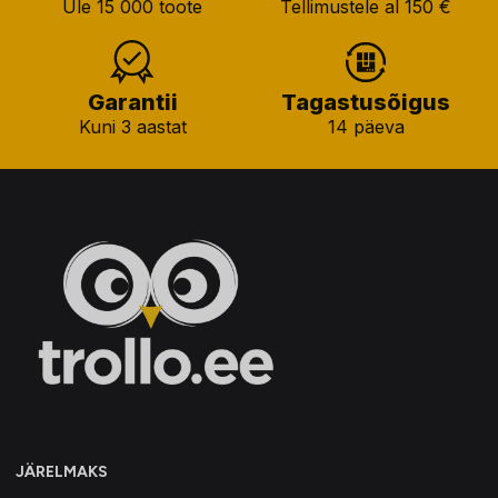
Üle 15 000 toote
Tellimustele al 150 €
Garantii
Tagastusõigus
Kuni 3 aastat
14 päeva
JÄRELMAKS