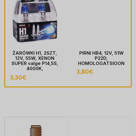
ŻARÓWKI H1, 2SZT,
PIRNI HB4, 12V, 51W
12V, 55W, XENON
P22D,
SUPER valge P14,5S,
HOMOLOGATSIOON
4000K,
3,80
€
HOMOLOGACJA
3,30
€