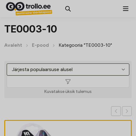
TE0003-10
Avaleht
E-pood
Kategooria "TE0003-10"
Kuvatakse üksik tulemus