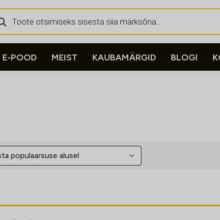
ducts
rch
E-POOD
MEIST
KAUBAMÄRGID
BLOGI
K