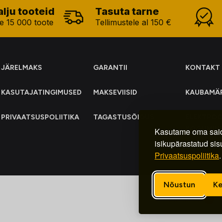
alju tooteid
Tasuta tarne
e 15 000 toote
Tellimustele al 150 €
JÄRELMAKS
GARANTII
KONTAKT
KASUTAJATINGIMUSED
MAKSEVIISID
KAUBAMÄ
PRIVAATSUSPOLIITIKA
TAGASTUSÕIGUS
ELEKTRO
KOGUMIN
Kasutame oma said
isikupärastatud sis
Privaatsuspoliitika
.
Nõustun
Ke