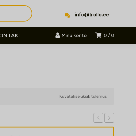
info@trollo.ee
ONTAKT
Minu konto
0
0
Kuvatakse üksik tulemus