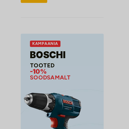
hind
hind
KAMPAANIA
BOSCHI
TOOTED
-10%
SOODSAMALT