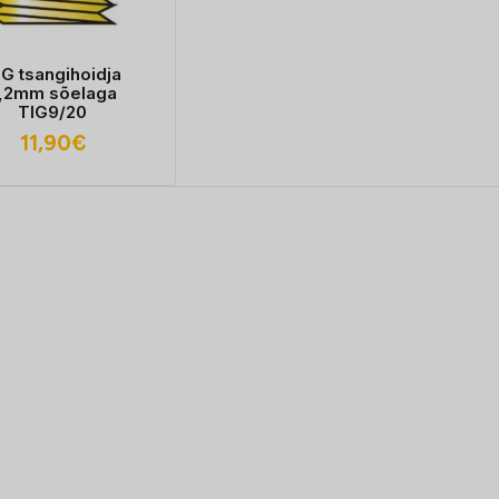
IG tsangihoidja
,2mm sõelaga
TIG9/20
11,90
€