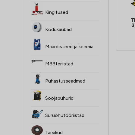
Kingitused
T
3
Kodukaubad
Määrdeained ja keemia
Mõõteriistad
Puhastusseadmed
Soojapuhurid
Suruõhutööriistad
Tarvikud