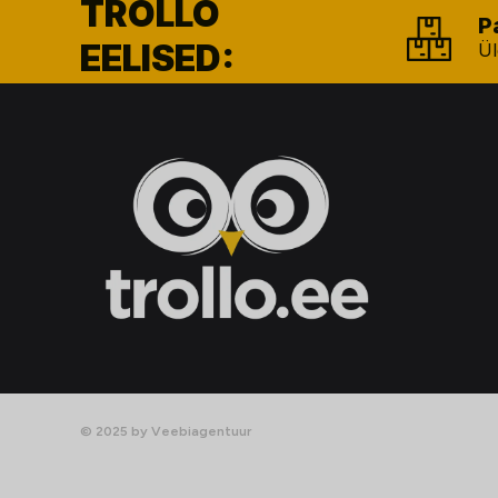
TROLLO
P
EELISED:
Ül
© 2025 by Veebiagentuur