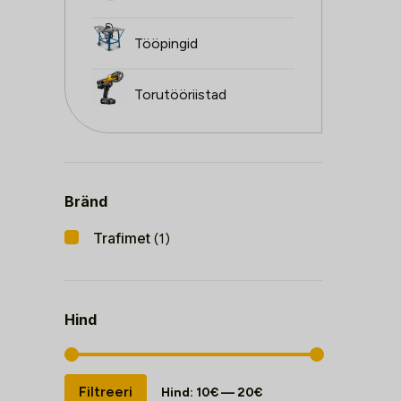
Tööpingid
Torutööriistad
Bränd
Trafimet
(1)
Hind
Minimaalne
Maksimaalne
Filtreeri
Hind:
10€
—
20€