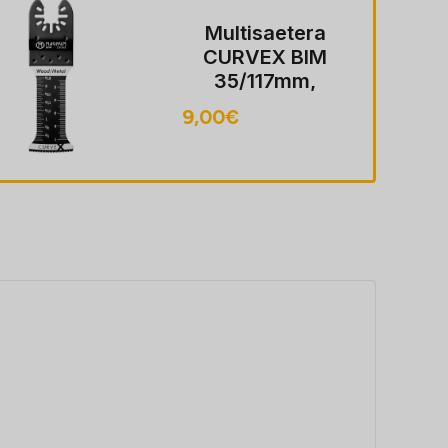
Multisaetera
CURVEX BIM
35/117mm,
puit/metall
9,00
€