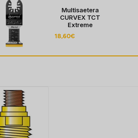
Multisaetera
CURVEX TCT
Extreme
35/96mm metall
18,60
€