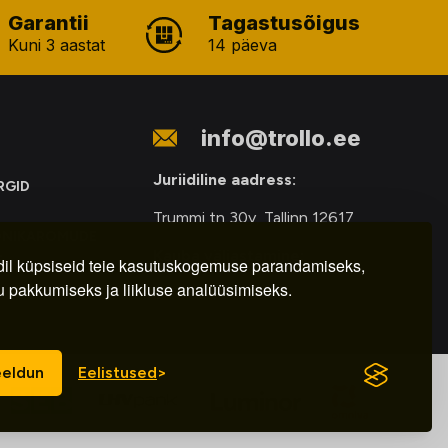
Garantii
Tagastusõigus
Kuni 3 aastat
14 päeva
info@trollo.ee
Juriidiline aadress:
RGID
Trummi tn 30y, Tallinn 12617
ONIKAROMUDE
Kauba väljastamine:
E
il küpsiseid teie kasutuskogemuse parandamiseks,
u pakkumiseks ja liikluse analüüsimiseks.
E-R – 9.00 – 18.00
eldun
Eelistused