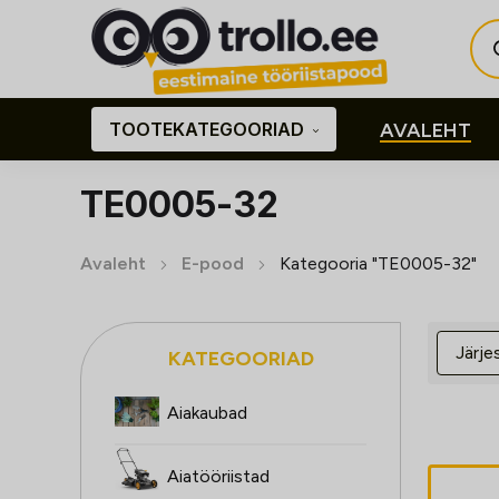
Pro
sea
TOOTEKATEGOORIAD
AVALEHT
TE0005-32
Avaleht
E-pood
Kategooria "TE0005-32"
KATEGOORIAD
Aiakaubad
Aiatööriistad