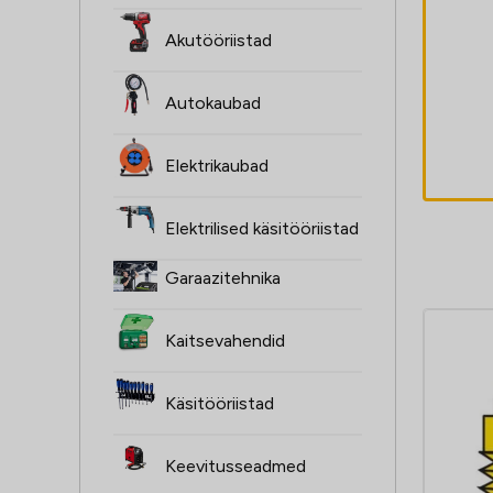
Kaitseklaas
Akutööriistad
92x105mm
sisemine Hellmet
Autokaubad
R-15PRO
4,90
€
Elektrikaubad
Elektrilised käsitööriistad
Garaazitehnika
Kaitsevahendid
Käsitööriistad
Keevitusseadmed