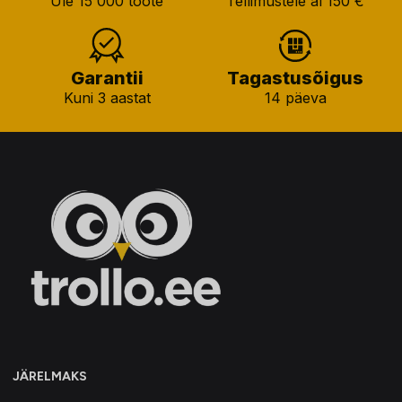
Üle 15 000 toote
Tellimustele al 150 €
Garantii
Tagastusõigus
Kuni 3 aastat
14 päeva
JÄRELMAKS