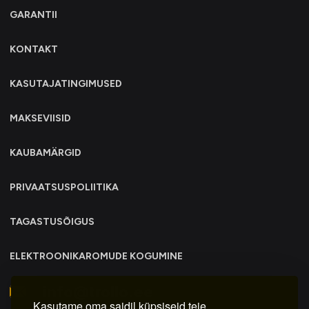
GARANTII
KONTAKT
KASUTAJATINGIMUSED
MAKSEVIISID
KAUBAMÄRGID
PRIVAATSUSPOLIITIKA
TAGASTUSÕIGUS
ELEKTROONIKAROMUDE KOGUMINE
info@trollo.ee
Kasutame oma saidil küpsiseid teie