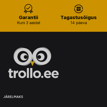
Garantii
Tagastusõigus
Kuni 3 aastat
14 päeva
JÄRELMAKS