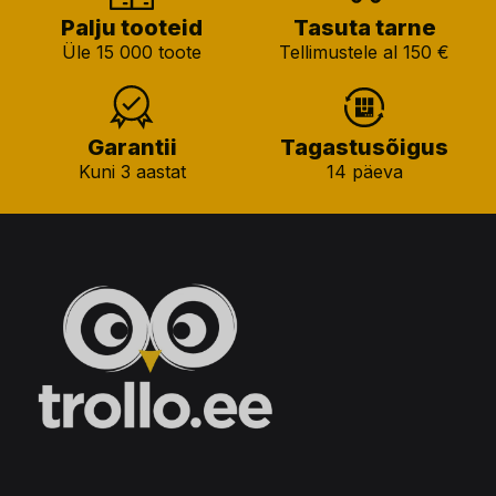
Palju tooteid
Tasuta tarne
Üle 15 000 toote
Tellimustele al 150 €
Garantii
Tagastusõigus
Kuni 3 aastat
14 päeva