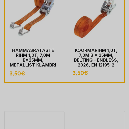
HAMMASRATASTE
KOORMARIHM 1,0T,
RIHM 1,0T, 7,0M
7,0M B = 25MM,
B=25MM,
BELTING - ENDLESS,
METALLIST KLAMBRI
2026, EN 12195-2
KÄEPIDE, 2024, EN
3,50
€
3,50
€
12195-2