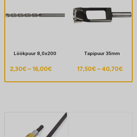
Löökpuur 8,0x200
Tapipuur 35mm
Hinnavahemik:
Hinn
2,30
€
–
16,00
€
17,50
€
–
40,70
€
2,30€
17,5
kuni
kuni
16,00€
40,7