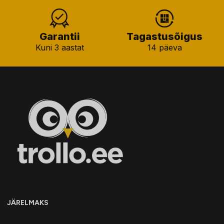
Garantii
Tagastusõigus
Kuni 3 aastat
14 päeva
JÄRELMAKS