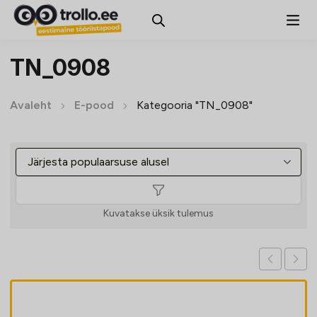
TN_0908
Avaleht
E-pood
Kategooria "TN_0908"
Kuvatakse üksik tulemus