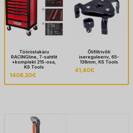
Tööriistakäru
Õlifiltrivõti
RACINGline, 7-sahtlit
isereguleeriv, 65-
+komplekt 215-osa,
138mm, KS Tools
egune
KS Tools
41,40
€
1408,30
€
,00€.