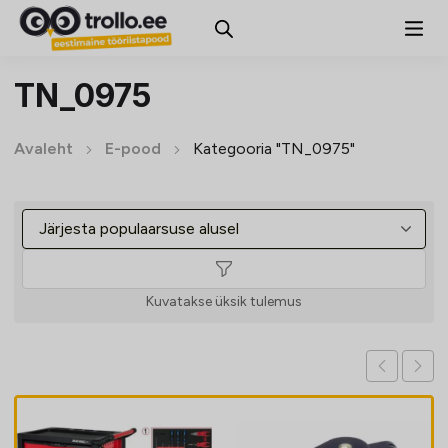
TN_0975
Avaleht
E-pood
Kategooria "TN_0975"
Kuvatakse üksik tulemus