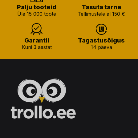
Palju tooteid
Tasuta tarne
Üle 15 000 toote
Tellimustele al 150 €
Garantii
Tagastusõigus
Kuni 3 aastat
14 päeva