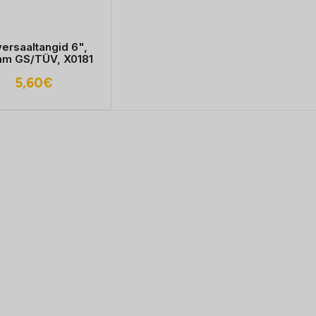
versaaltangid 6",
m GS/TÜV, X0181
5,60
€