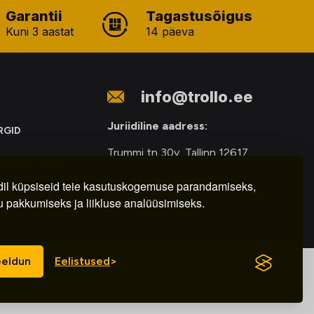
Garantii
Tagastusõigus
Kuni 3 aastat
14 päeva
info@trollo.ee
Juriidiline aadress:
RGID
Trummi tn 30y, Tallinn 12617
ONIKAROMUDE
Kauba väljastamine:
E
il küpsiseid teie kasutuskogemuse parandamiseks,
u pakkumiseks ja liikluse analüüsimiseks.
E-R – 9.00 – 18.00
eldun
Eelistused