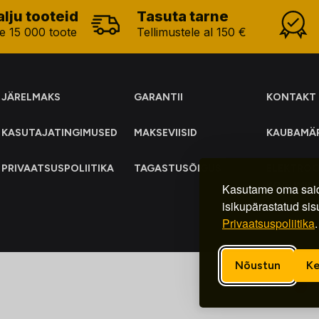
alju tooteid
Tasuta tarne
e 15 000 toote
Tellimustele al 150 €
JÄRELMAKS
GARANTII
KONTAKT
KASUTAJATINGIMUSED
MAKSEVIISID
KAUBAMÄ
PRIVAATSUSPOLIITIKA
TAGASTUSÕIGUS
ELEKTRO
KOGUMIN
Kasutame oma said
isikupärastatud sis
Privaatsuspoliitika
.
Nõustun
Ke