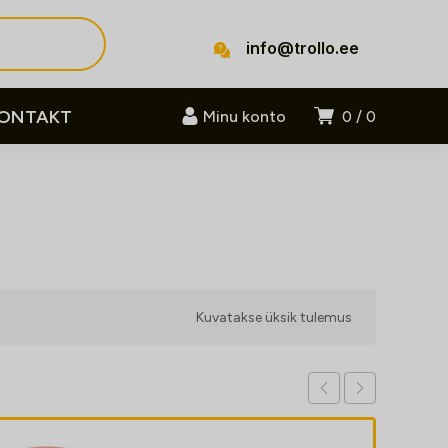
info@trollo.ee
ONTAKT
Minu konto
0
0
Kuvatakse üksik tulemus