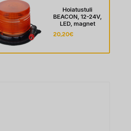
Hoiatustuli
BEACON, 12-24V,
LED, magnet
MOUNT, ECE
20,20
€
R10, FLASHING,
40 LED, kaabel
koos pistik sobib
LIGHTER pesa