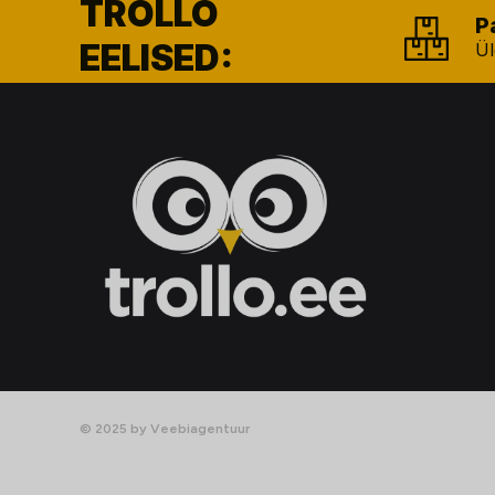
TROLLO
P
EELISED:
Ül
© 2025 by Veebiagentuur