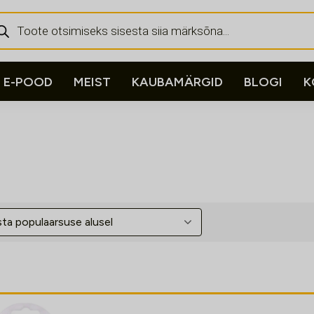
ducts
rch
E-POOD
MEIST
KAUBAMÄRGID
BLOGI
K