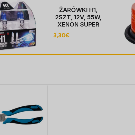
ŻARÓWKI H1,
2SZT, 12V, 55W,
XENON SUPER
valge P14,5S,
3,30
€
4000K,
HOMOLOGACJA