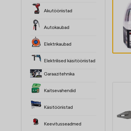
ŻARÓWKI H4,
Akutööriistad
2SZT, 12V,
60/55W, XENON
Autokaubad
SUPER valge
4,60
€
P43T, 4000K,
Elektrikaubad
HOMOLOGACJA
Elektrilised käsitööriistad
Garaazitehnika
Kaitsevahendid
Käsitööriistad
Keevitusseadmed