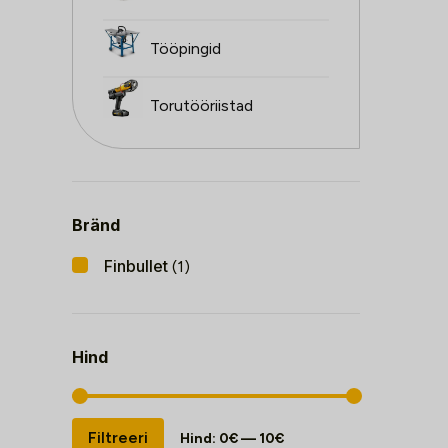
Tööpingid
Torutööriistad
Bränd
Finbullet
(1)
Hind
Minimaalne
Maksimaalne
Filtreeri
Hind:
0€
—
10€