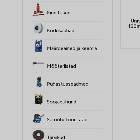
Kingitused
Uni
160m
Kodukaubad
Määrdeained ja keemia
Mõõteriistad
Puhastusseadmed
Soojapuhurid
Suruõhutööriistad
Tarvikud