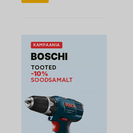
hind
hind
KAMPAANIA
BOSCHI
TOOTED
-10%
SOODSAMALT