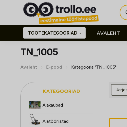
Pro
sea
TOOTEKATEGOORIAD
AVALEHT
TN_1005
Avaleht
E-pood
Kategooria "TN_1005"
KATEGOORIAD
Aiakaubad
Aiatööriistad