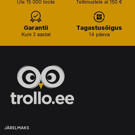
Üle 15 000 toote
Tellimustele al 150 €
Garantii
Tagastusõigus
Kuni 3 aastat
14 päeva
JÄRELMAKS