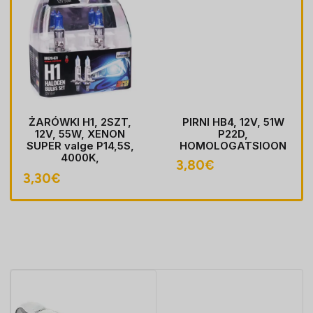
ŻARÓWKI H1, 2SZT,
PIRNI HB4, 12V, 51W
12V, 55W, XENON
P22D,
SUPER valge P14,5S,
HOMOLOGATSIOON
4000K,
3,80
€
HOMOLOGACJA
3,30
€