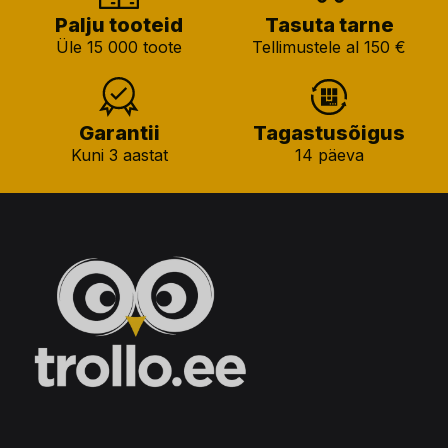
Palju tooteid
Tasuta tarne
Üle 15 000 toote
Tellimustele al 150 €
Garantii
Tagastusõigus
Kuni 3 aastat
14 päeva