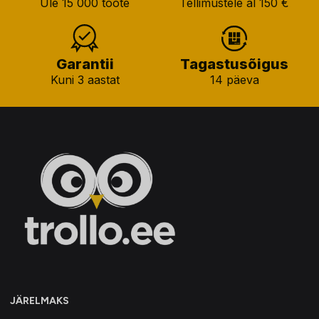
Üle 15 000 toote
Tellimustele al 150 €
Garantii
Tagastusõigus
Kuni 3 aastat
14 päeva
JÄRELMAKS