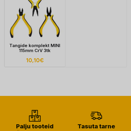
Tangide komplekt MINI
115mm CrV 3tk
10,10
€
Palju tooteid
Tasuta tarne