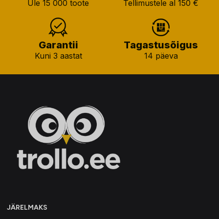
Üle 15 000 toote
Tellimustele al 150 €
Garantii
Tagastusõigus
Kuni 3 aastat
14 päeva
JÄRELMAKS