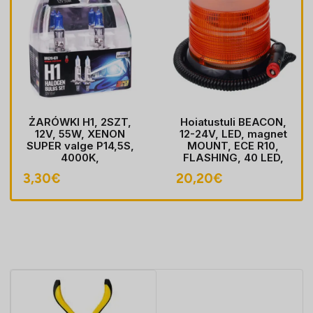
ŻARÓWKI H1, 2SZT,
Hoiatustuli BEACON,
12V, 55W, XENON
12-24V, LED, magnet
SUPER valge P14,5S,
MOUNT, ECE R10,
4000K,
FLASHING, 40 LED,
HOMOLOGACJA
kaabel koos pistik
3,30
€
20,20
€
sobib LIGHTER pesa