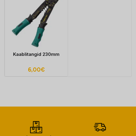
Kaablitangid 230mm
6,00
€