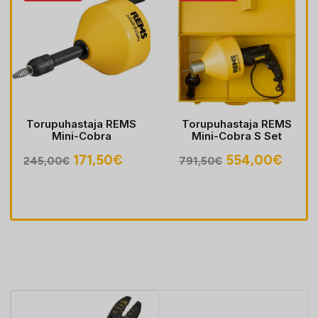
Torupuhastaja REMS
Torupuhastaja REMS
Mini-Cobra
Mini-Cobra S Set
egune
Algne
Praegune
Algne
Prae
171,50
€
554,00
€
245,00
€
791,50
€
hind
hind
hind
hind
oli:
on:
oli:
on:
30€.
245,00€.
171,50€.
791,50€.
554,0