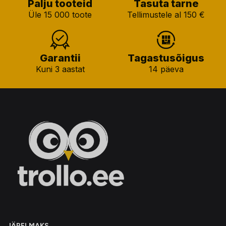
Palju tooteid
Tasuta tarne
Üle 15 000 toote
Tellimustele al 150 €
Garantii
Tagastusõigus
Kuni 3 aastat
14 päeva
JÄRELMAKS