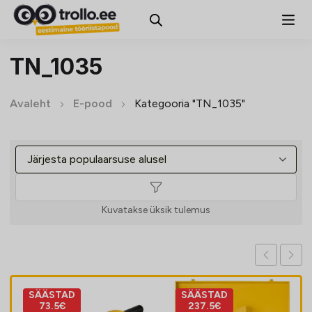
TN_1035
Avaleht
E-pood
Kategooria "TN_1035"
Kuvatakse üksik tulemus
SÄÄSTAD
SÄÄSTAD
73.5€
237.5€