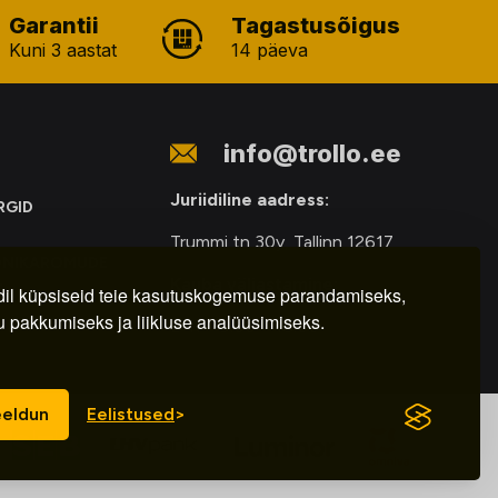
Garantii
Tagastusõigus
Kuni 3 aastat
14 päeva
info@trollo.ee
Juriidiline aadress:
RGID
Trummi tn 30y, Tallinn 12617
ONIKAROMUDE
Kauba väljastamine:
E
il küpsiseid teie kasutuskogemuse parandamiseks,
u pakkumiseks ja liikluse analüüsimiseks.
E-R – 9.00 – 18.00
eldun
Eelistused