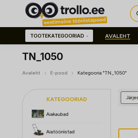
Pro
sea
TOOTEKATEGOORIAD
AVALEHT
TN_1050
Avaleht
E-pood
Kategooria "TN_1050"
KATEGOORIAD
Aiakaubad
Aiatööriistad