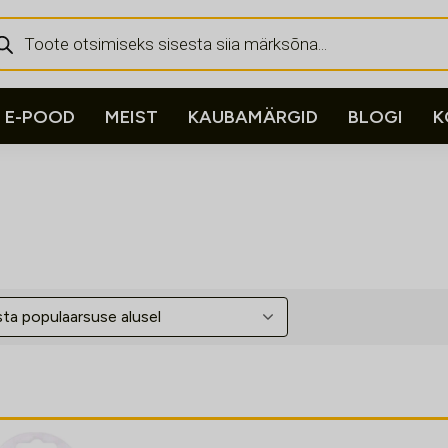
ducts
rch
E-POOD
MEIST
KAUBAMÄRGID
BLOGI
K