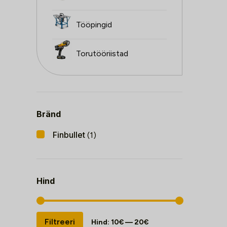
Tööpingid
Torutööriistad
Bränd
Finbullet
(1)
Hind
Minimaalne
Maksimaalne
Filtreeri
Hind:
10€
—
20€