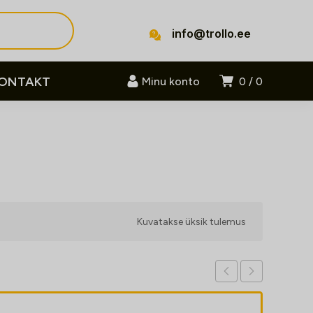
info@trollo.ee
ONTAKT
Minu konto
0
0
Kuvatakse üksik tulemus