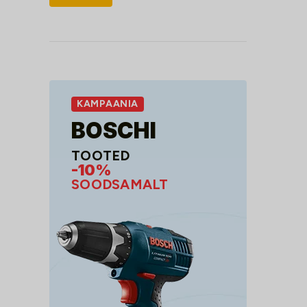
hind
hind
KAMPAANIA
BOSCHI
TOOTED
-10%
SOODSAMALT