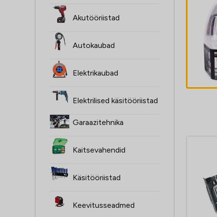
ŻARÓWKI H4,
Akutööriistad
2SZT, 12V,
60/55W, XENON
Autokaubad
SUPER valge
4,60
€
P43T, 4000K,
Elektrikaubad
HOMOLOGACJA
Elektrilised käsitööriistad
Garaazitehnika
Kaitsevahendid
Käsitööriistad
Keevitusseadmed