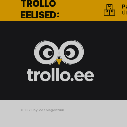
TROLLO
P
EELISED:
Ül
© 2025 by Veebiagentuur