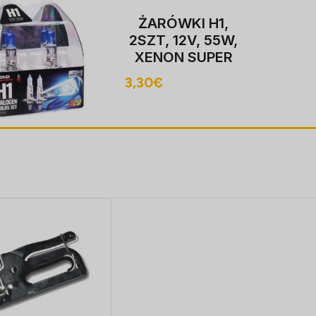
ŻARÓWKI H1,
2SZT, 12V, 55W,
XENON SUPER
valge P14,5S,
3,30
€
4000K,
HOMOLOGACJA