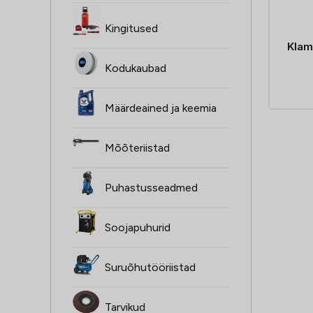
Kingitused
Klam
Kodukaubad
Määrdeained ja keemia
Mõõteriistad
Puhastusseadmed
Soojapuhurid
Suruõhutööriistad
Tarvikud