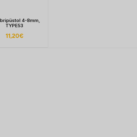
bripüstol 4-8mm,
TYPE53
11,20
€