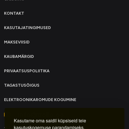
KONTAKT
KASUTAJATINGIMUSED
MAKSEVIISID
KAUBAMÄRGID
PRIVAATSUSPOLIITIKA
TAGASTUSÕIGUS
ELEKTROONIKAROMUDE KOGUMINE
info@trollo.ee
Kasutame oma saidil küpsiseid teie
Juriidiline aadress:
kasutuskogemuse parandamiseks,