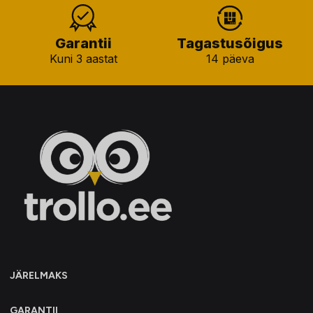
Garantii
Tagastusõigus
Kuni 3 aastat
14 päeva
JÄRELMAKS
GARANTII