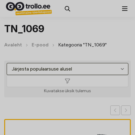
TN_1069
Avaleht
E-pood
Kategooria "TN_1069"
Kuvatakse üksik tulemus