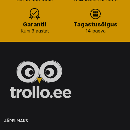
Garantii
Tagastusõigus
Kuni 3 aastat
14 päeva
JÄRELMAKS