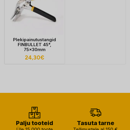
Plekipainutustangid
FINBULLET 45°,
75x30mm
24,30
€
Palju tooteid
Tasuta tarne
Üle 15 000 toote
Tellimustele al 150 €