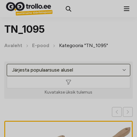
TN_1095
Avaleht
E-pood
Kategooria "TN_1095"
Kuvatakse üksik tulemus