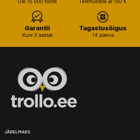
Üle 15 000 toote
Tellimustele al 150 €
Garantii
Tagastusõigus
Kuni 3 aastat
14 päeva
JÄRELMAKS