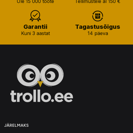
Üle 15 000 toote
Tellimustele al 150 €
Garantii
Tagastusõigus
Kuni 3 aastat
14 päeva
JÄRELMAKS