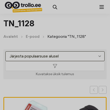
TN_1128
Avaleht
E-pood
Kategooria "TN_1128"
Kuvatakse üksik tulemus