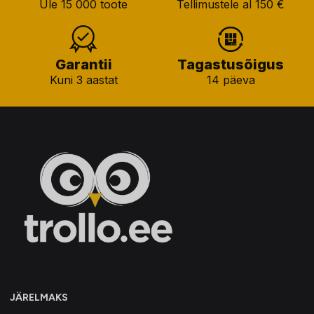
Üle 15 000 toote
Tellimustele al 150 €
Garantii
Tagastusõigus
Kuni 3 aastat
14 päeva
JÄRELMAKS