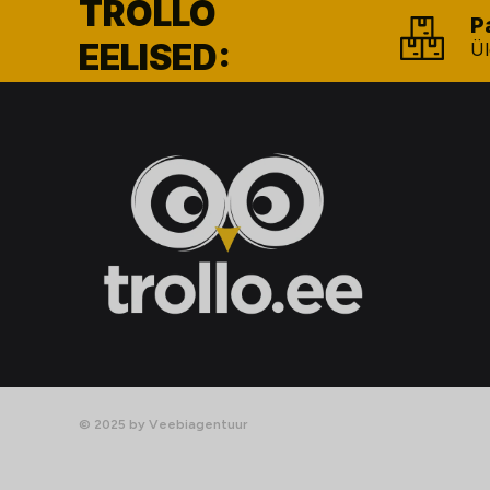
TROLLO
P
EELISED:
Ül
© 2025 by Veebiagentuur