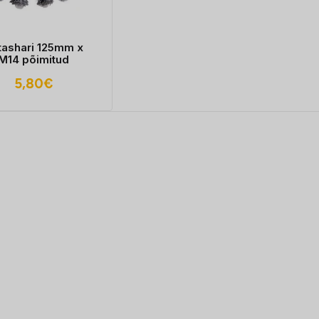
tashari 125mm x
M14 põimitud
5,80
€