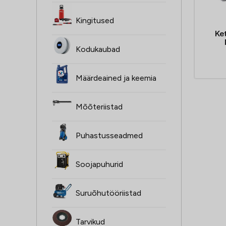
Kingitused
Ke
Kodukaubad
Määrdeained ja keemia
Mõõteriistad
Puhastusseadmed
Soojapuhurid
Suruõhutööriistad
Tarvikud