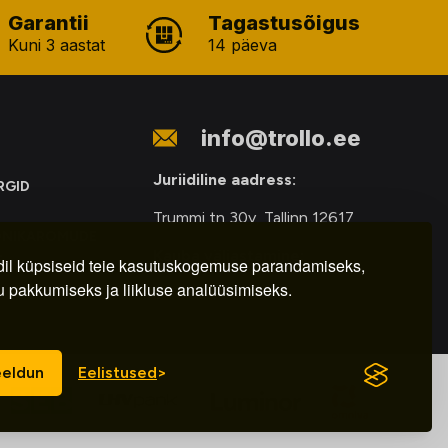
Garantii
Tagastusõigus
Kuni 3 aastat
14 päeva
info@trollo.ee
Juriidiline aadress:
RGID
Trummi tn 30y, Tallinn 12617
ONIKAROMUDE
Kauba väljastamine:
E
il küpsiseid teie kasutuskogemuse parandamiseks,
u pakkumiseks ja liikluse analüüsimiseks.
E-R – 9.00 – 18.00
eldun
Eelistused