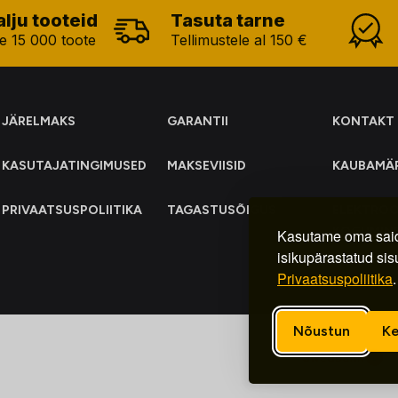
alju tooteid
Tasuta tarne
e 15 000 toote
Tellimustele al 150 €
JÄRELMAKS
GARANTII
KONTAKT
KASUTAJATINGIMUSED
MAKSEVIISID
KAUBAMÄ
PRIVAATSUSPOLIITIKA
TAGASTUSÕIGUS
ELEKTRO
KOGUMIN
Kasutame oma said
isikupärastatud sis
Privaatsuspoliitika
.
Nõustun
Ke