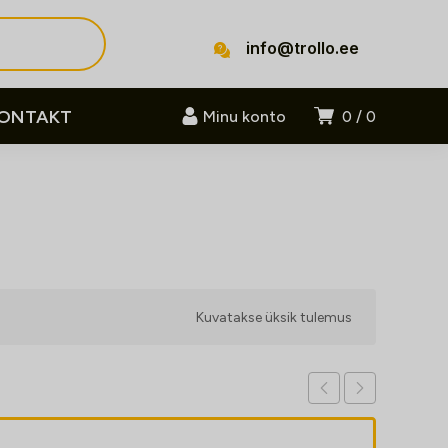
info@trollo.ee
ONTAKT
Minu konto
0
0
Kuvatakse üksik tulemus