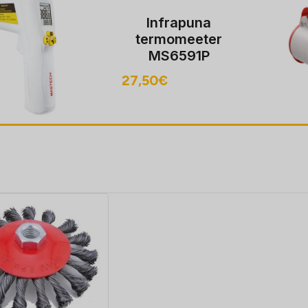
Infrapuna
termomeeter
MS6591P
32...42C°,
27,50
€
kontaktivaba*