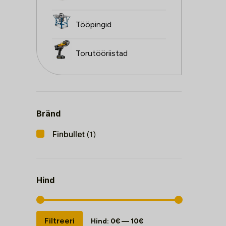
Tööpingid
Torutööriistad
Bränd
Finbullet
(1)
Hind
Minimaalne
Maksimaalne
Filtreeri
Hind:
0€
—
10€