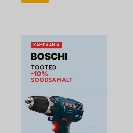
hind
hind
KAMPAANIA
BOSCHI
TOOTED
-10%
SOODSAMALT