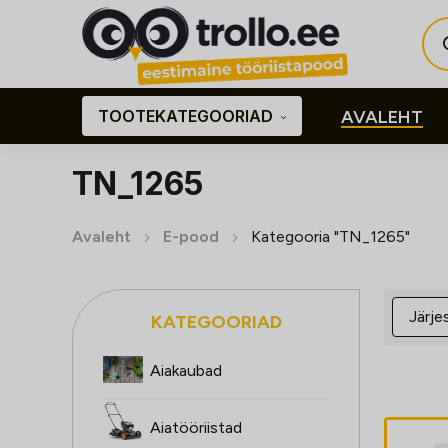
Pro
sea
TOOTEKATEGOORIAD
AVALEHT
TN_1265
Avaleht
E-pood
Kategooria "TN_1265"
KATEGOORIAD
Aiakaubad
Aiatööriistad