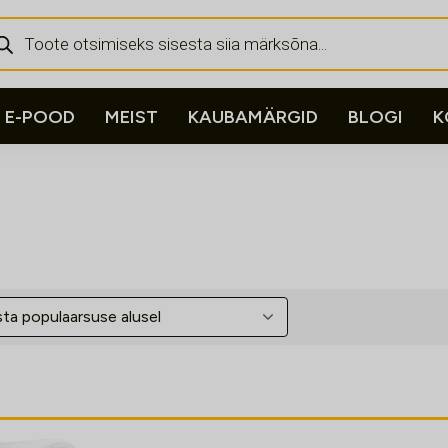
ducts
rch
E-POOD
MEIST
KAUBAMÄRGID
BLOGI
K