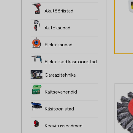
Multimeeter
Akutööriistad
MS8233B CAT III
600V +
Autokaubad
kaablidetektor
40,30
€
Elektrikaubad
Elektrilised käsitööriistad
Garaazitehnika
Kaitsevahendid
Käsitööriistad
Keevitusseadmed