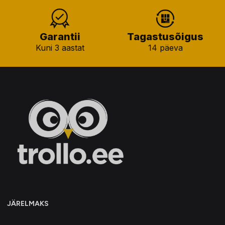
Garantii
Tagastusõigus
Kuni 3 aastat
14 päeva
JÄRELMAKS