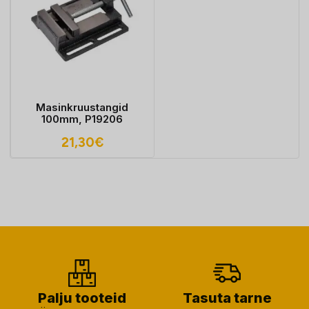
Masinkruustangid
100mm, P19206
21,30
€
Palju tooteid
Tasuta tarne