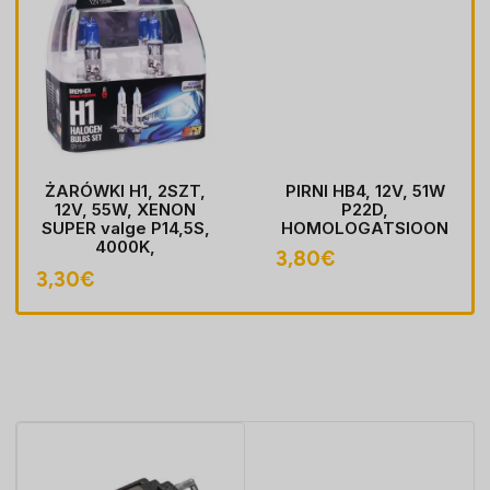
ŻARÓWKI H1, 2SZT,
PIRNI HB4, 12V, 51W
12V, 55W, XENON
P22D,
SUPER valge P14,5S,
HOMOLOGATSIOON
4000K,
3,80
€
HOMOLOGACJA
3,30
€