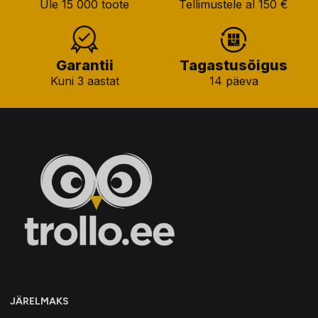
Üle 15 000 toote
Tellimustele al 150 €
Garantii
Tagastusõigus
Kuni 3 aastat
14 päeva
JÄRELMAKS