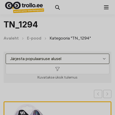
TN_1294
Avaleht
E-pood
Kategooria "TN_1294"
Kuvatakse üksik tulemus