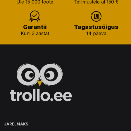
Üle 15 000 toote
Tellimustele al 150 €
Garantii
Tagastusõigus
Kuni 3 aastat
14 päeva
JÄRELMAKS