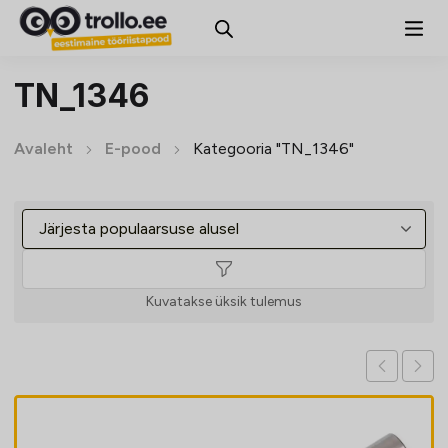
TN_1346
Avaleht
E-pood
Kategooria "TN_1346"
Kuvatakse üksik tulemus