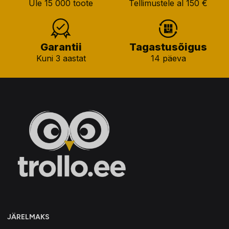
Üle 15 000 toote
Tellimustele al 150 €
Garantii
Tagastusõigus
Kuni 3 aastat
14 päeva
JÄRELMAKS