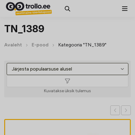
TN_1389
Avaleht
E-pood
Kategooria "TN_1389"
Kuvatakse üksik tulemus