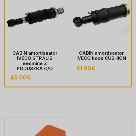
CABIN amortisaator
CABIN amortisaator
IVECO STRALIS
IVECO koos CUSHION
eesmine Z
51,90
€
PODUSZKA O/O
32x46/20x46MM
45,00
€
362/462MM