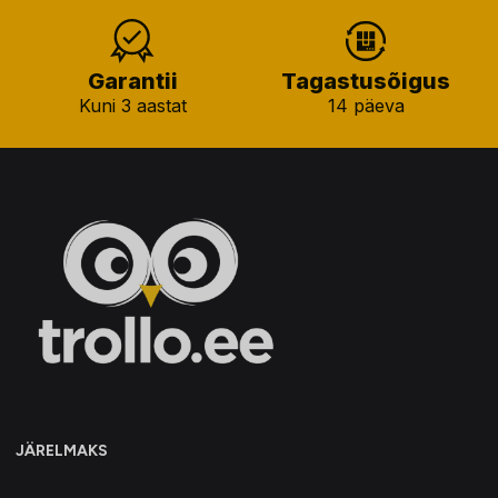
Garantii
Tagastusõigus
Kuni 3 aastat
14 päeva
JÄRELMAKS