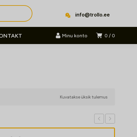
info@trollo.ee
ONTAKT
Minu konto
0
0
Kuvatakse üksik tulemus