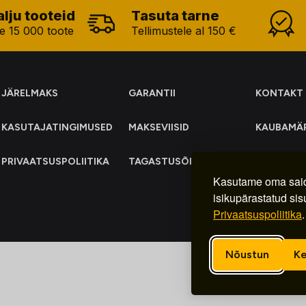
alju tooteid
Tasuta tarne
e 15 000 toote
Tellimustele al 150 €
JÄRELMAKS
GARANTII
KONTAKT
KASUTAJATINGIMUSED
MAKSEVIISID
KAUBAMÄ
PRIVAATSUSPOLIITIKA
TAGASTUSÕIGUS
ELEKTRO
KOGUMIN
Kasutame oma said
isikupärastatud sis
Privaatsuspoliitika
.
Nõustun
Ke