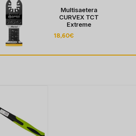
Multisaetera
CURVEX TCT
Extreme
35/96mm metall
18,60
€