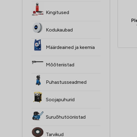
Kingitused
Pl
Kodukaubad
Määrdeained ja keemia
Mõõteriistad
Puhastusseadmed
Soojapuhurid
Suruõhutööriistad
Tarvikud