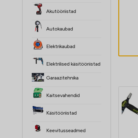
Kaitseklaas
Akutööriistad
92x105mm
sisemine Hellmet
Autokaubad
R-15PRO
4,90
€
Elektrikaubad
Elektrilised käsitööriistad
Garaazitehnika
Kaitsevahendid
Käsitööriistad
Keevitusseadmed