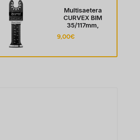
Multisaetera
CURVEX BIM
35/117mm,
puit/metall
9,00
€