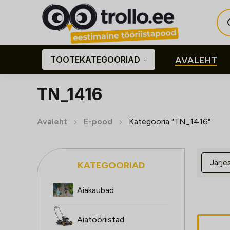
Pro
sea
TOOTEKATEGOORIAD
AVALEHT
TN_1416
Avaleht
E-pood
Kategooria "TN_1416"
KATEGOORIAD
Aiakaubad
Aiatööriistad