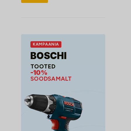
hind
hind
KAMPAANIA
BOSCHI
TOOTED
-10%
SOODSAMALT