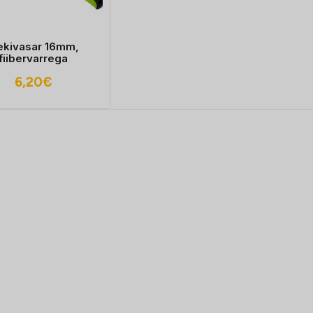
ekivasar 16mm,
fiibervarrega
6,20
€