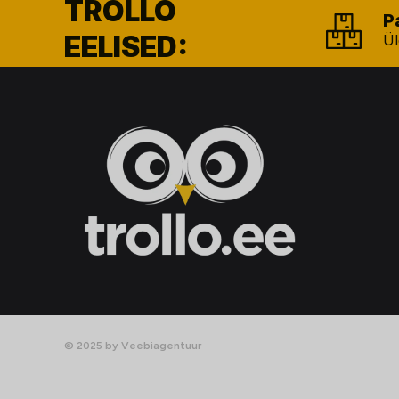
TROLLO
P
EELISED:
Ül
© 2025 by Veebiagentuur