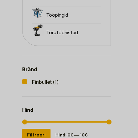
Tööpingid
Torutööriistad
Bränd
Finbullet
(1)
Hind
Minimaalne
Maksimaalne
Filtreeri
Hind:
0€
—
10€