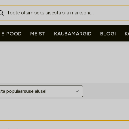
ducts
rch
E-POOD
MEIST
KAUBAMÄRGID
BLOGI
K