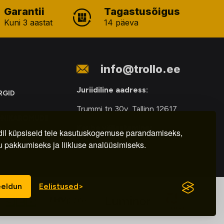
Garantii
Tagastusõigus
Kuni 3 aastat
14 päeva
info@trollo.ee
Juriidiline aadress:
RGID
Trummi tn 30y, Tallinn 12617
ONIKAROMUDE
Kauba väljastamine:
E
il küpsiseid teie kasutuskogemuse parandamiseks,
u pakkumiseks ja liikluse analüüsimiseks.
E-R – 9.00 – 18.00
eldun
Eelistused