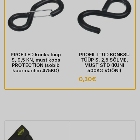
PROFILED konks tüüp
PROFIILITUD KONKSU
S, 9,5 KN, must koos
TÜÜP S, 2,5 SÕLME,
PROTECTION (sobib
MUST STD (KUNI
koormarihm 475KG)
500KG VÖÖNI)
0,30
€