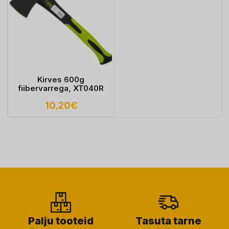
Kirves 600g
fiibervarrega, XT040R
10,20
€
Palju tooteid
Tasuta tarne