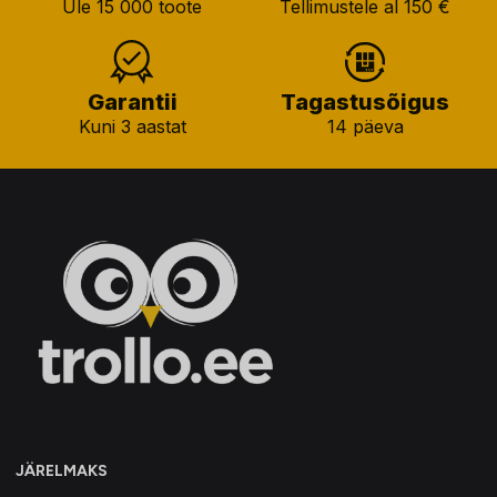
Üle 15 000 toote
Tellimustele al 150 €
Garantii
Tagastusõigus
Kuni 3 aastat
14 päeva
JÄRELMAKS