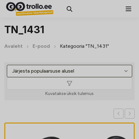
TN_1431
Avaleht
E-pood
Kategooria "TN_1431"
Kuvatakse üksik tulemus