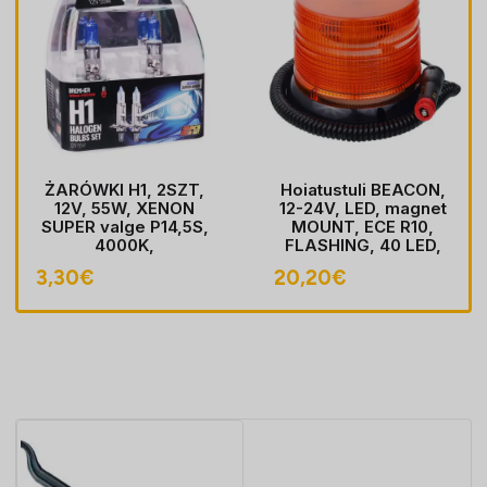
ŻARÓWKI H1, 2SZT,
Hoiatustuli BEACON,
12V, 55W, XENON
12-24V, LED, magnet
SUPER valge P14,5S,
MOUNT, ECE R10,
4000K,
FLASHING, 40 LED,
HOMOLOGACJA
kaabel koos pistik
3,30
€
20,20
€
sobib LIGHTER pesa