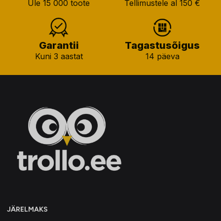
Üle 15 000 toote
Tellimustele al 150 €
Garantii
Tagastusõigus
Kuni 3 aastat
14 päeva
JÄRELMAKS