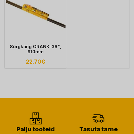
Sõrgkang ORANKI 36",
910mm
22,70
€
Palju tooteid
Tasuta tarne