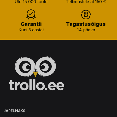
Üle 15 000 toote
Tellimustele al 150 €
Garantii
Tagastusõigus
Kuni 3 aastat
14 päeva
JÄRELMAKS