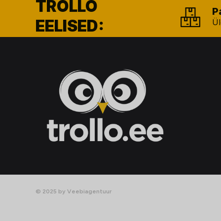
TROLLO
P
EELISED:
Ül
© 2025 by Veebiagentuur