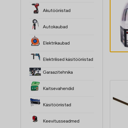
ŻARÓWKI H4,
Akutööriistad
2SZT, 12V,
60/55W, XENON
Autokaubad
SUPER valge
4,60
€
P43T, 4000K,
Elektrikaubad
HOMOLOGACJA
Elektrilised käsitööriistad
Garaazitehnika
Kaitsevahendid
Käsitööriistad
Keevitusseadmed