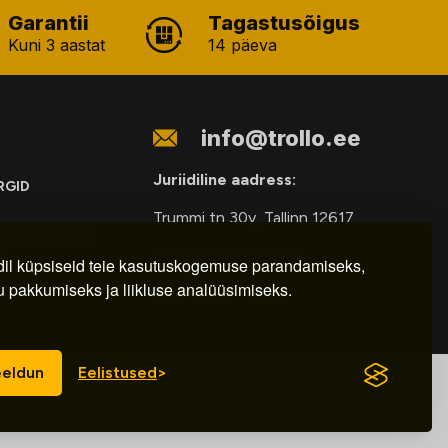
Garantii
Tagastusõigus
Kuni 3 aastat
14 päeva
info@trollo.ee
Juriidiline aadress:
RGID
Trummi tn 30y, Tallinn 12617
ONIKAROMUDE
Kauba väljastamine:
E
il küpsiseid teie kasutuskogemuse parandamiseks,
u pakkumiseks ja liikluse analüüsimiseks.
E-R – 9.00 – 18.00
eldun
Eelistused