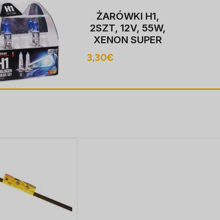
ŻARÓWKI H1,
2SZT, 12V, 55W,
XENON SUPER
valge P14,5S,
3,30
€
4000K,
HOMOLOGACJA