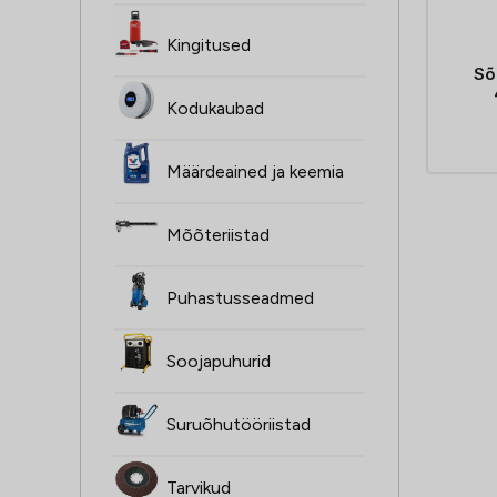
Kingitused
Sõ
Kodukaubad
Määrdeained ja keemia
Mõõteriistad
Puhastusseadmed
Soojapuhurid
Suruõhutööriistad
Tarvikud