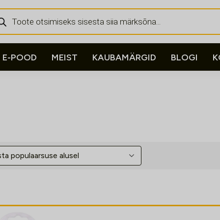
ducts
rch
E-POOD
MEIST
KAUBAMÄRGID
BLOGI
K