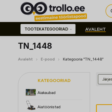
Pro
sea
TOOTEKATEGOORIAD
AVALEHT
TN_1448
Avaleht
E-pood
Kategooria "TN_1448"
KATEGOORIAD
Aiakaubad
Aiatööriistad