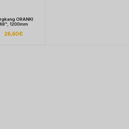
rgkang ORANKI
48", 1200mm
26,60
€