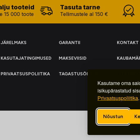
alju tooteid
Tasuta tarne
e 15 000 toote
Tellimustele al 150 €
JÄRELMAKS
GARANTII
KONTAKT
KASUTAJATINGIMUSED
MAKSEVIISID
KAUBAMÄ
PRIVAATSUSPOLIITIKA
TAGASTUSÕIGUS
ELEKTRO
KOGUMIN
Kasutame oma said
isikupärastatud sis
Privaatsuspoliitika
.
Nõustun
Ke