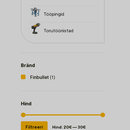
Tööpingid
Torutööriistad
Bränd
Finbullet
(1)
Hind
Minimaalne
Maksimaalne
Filtreeri
Hind:
20€
—
30€