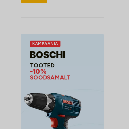
hind
hind
KAMPAANIA
BOSCHI
TOOTED
-10%
SOODSAMALT