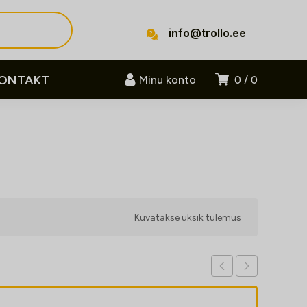
info@trollo.ee
ONTAKT
Minu konto
0
0
Kuvatakse üksik tulemus