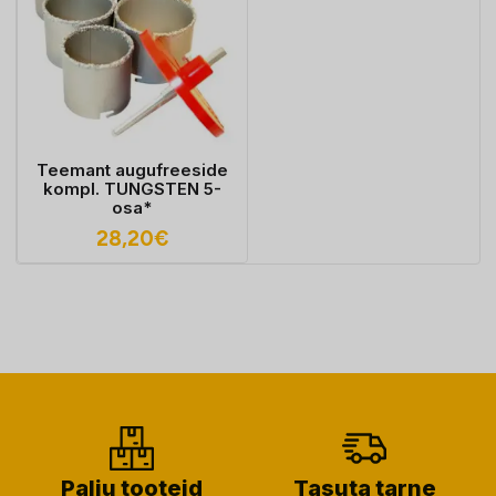
Teemant augufreeside
kompl. TUNGSTEN 5-
osa*
28,20
€
Palju tooteid
Tasuta tarne