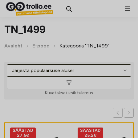
TN_1499
Avaleht
E-pood
Kategooria "TN_1499"
Kuvatakse üksik tulemus
SÄÄSTAD
SÄÄSTAD
27.5€
25.2€