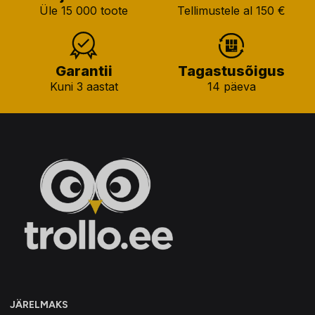
Üle 15 000 toote
Tellimustele al 150 €
Garantii
Tagastusõigus
Kuni 3 aastat
14 päeva
JÄRELMAKS