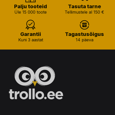
Palju tooteid
Tasuta tarne
Üle 15 000 toote
Tellimustele al 150 €
Garantii
Tagastusõigus
Kuni 3 aastat
14 päeva