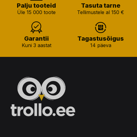
Palju tooteid
Tasuta tarne
Üle 15 000 toote
Tellimustele al 150 €
Garantii
Tagastusõigus
Kuni 3 aastat
14 päeva