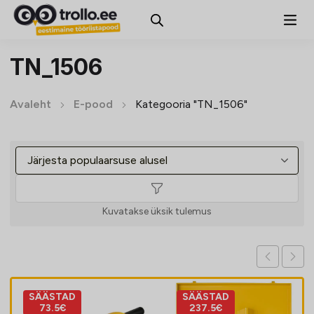
TN_1506
Avaleht
E-pood
Kategooria "TN_1506"
Kuvatakse üksik tulemus
SÄÄSTAD
SÄÄSTAD
73.5€
237.5€