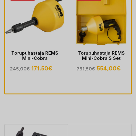
Torupuhastaja REMS
Torupuhastaja REMS
Mini-Cobra
Mini-Cobra S Set
egune
Algne
Praegune
Algne
Prae
171,50
€
554,00
€
245,00
€
791,50
€
hind
hind
hind
hind
oli:
on:
oli:
on:
30€.
245,00€.
171,50€.
791,50€.
554,0