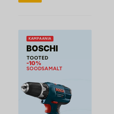
hind
hind
KAMPAANIA
BOSCHI
TOOTED
-10%
SOODSAMALT