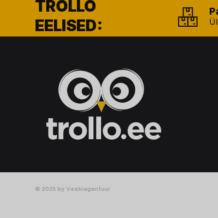
TROLLO
P
EELISED:
Ül
© 2025 by Veebiagentuur