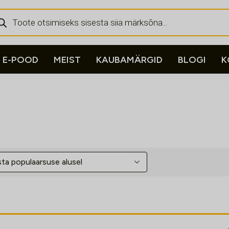
ducts
rch
E-POOD
MEIST
KAUBAMÄRGID
BLOGI
K