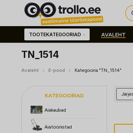
Pro
sea
TOOTEKATEGOORIAD
AVALEHT
TN_1514
Avaleht
E-pood
Kategooria "TN_1514"
KATEGOORIAD
Aiakaubad
Aiatööriistad