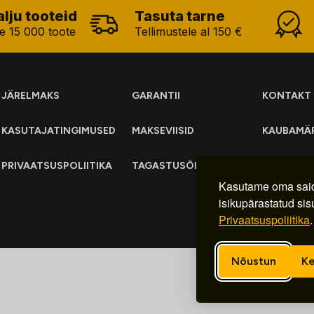
alju tooteid
Tasuta tarne
e 15 000 toote
Tellimustele al 150 €
JÄRELMAKS
GARANTII
KONTAKT
KASUTAJATINGIMUSED
MAKSEVIISID
KAUBAMÄ
PRIVAATSUSPOLIITIKA
TAGASTUSÕIGUS
ELEKTRO
KOGUMIN
Kasutame oma said
isikupärastatud sis
Privaatsuspoliitika
.
Nõustun
Ke