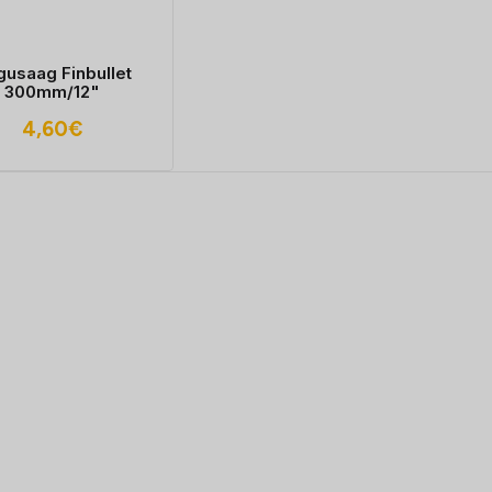
usaag Finbullet
300mm/12"
4,60
€