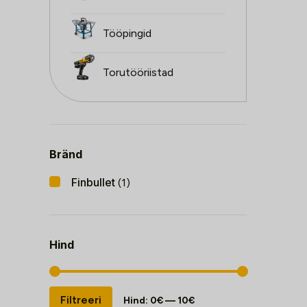
Tööpingid
Torutööriistad
Bränd
Finbullet
(1)
Hind
Minimaalne
Maksimaalne
Filtreeri
Hind:
0€
—
10€