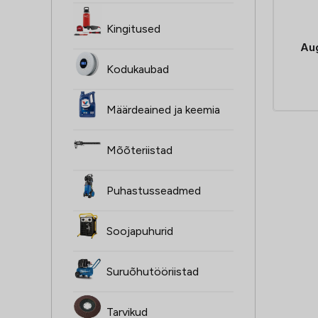
Kingitused
Aug
Kodukaubad
Määrdeained ja keemia
Mõõteriistad
Puhastusseadmed
Soojapuhurid
Suruõhutööriistad
Tarvikud