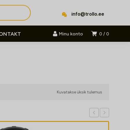
info@trollo.ee
ONTAKT
Minu konto
0
0
Kuvatakse üksik tulemus