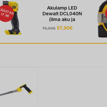
Akulamp LED
SÄÄSTAD
Dewalt DCL040N
17.5€
(ilma aku ja
laadijata)
Algne
Praegune
57,50
€
75,00
€
hind
hind
oli:
on:
75,00€.
57,50€.