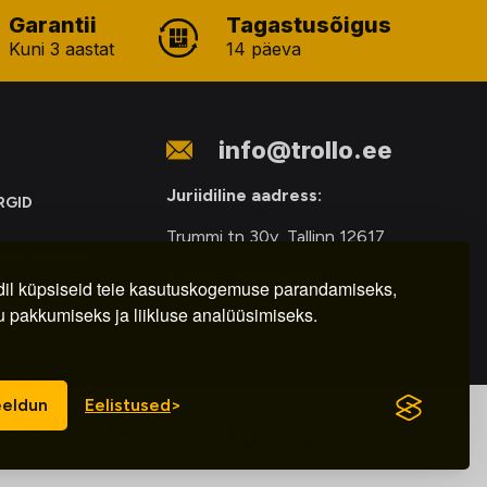
Garantii
Tagastusõigus
Kuni 3 aastat
14 päeva
info@trollo.ee
Juriidiline aadress:
RGID
Trummi tn 30y, Tallinn 12617
ONIKAROMUDE
Kauba väljastamine:
E
il küpsiseid teie kasutuskogemuse parandamiseks,
u pakkumiseks ja liikluse analüüsimiseks.
E-R – 9.00 – 18.00
eldun
Eelistused