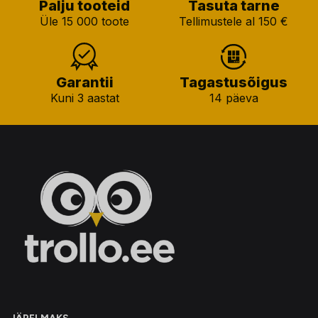
Palju tooteid
Tasuta tarne
Üle 15 000 toote
Tellimustele al 150 €
Garantii
Tagastusõigus
Kuni 3 aastat
14 päeva