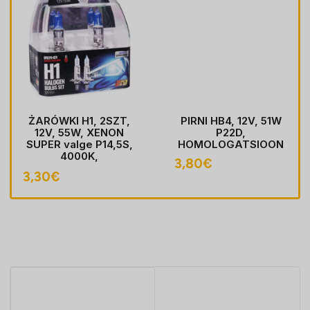
ŻARÓWKI H1, 2SZT,
PIRNI HB4, 12V, 51W
12V, 55W, XENON
P22D,
SUPER valge P14,5S,
HOMOLOGATSIOON
4000K,
3,80
€
HOMOLOGACJA
3,30
€