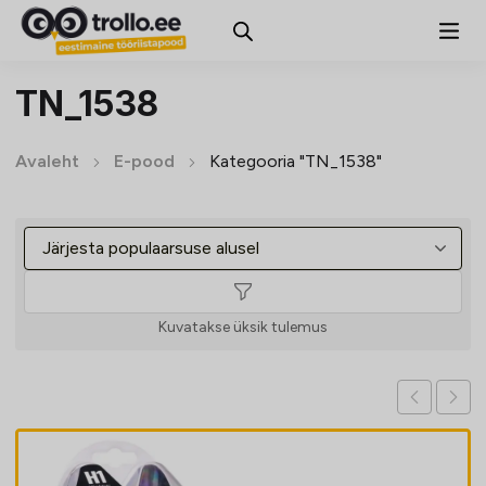
TN_1538
Avaleht
E-pood
Kategooria "TN_1538"
Kuvatakse üksik tulemus