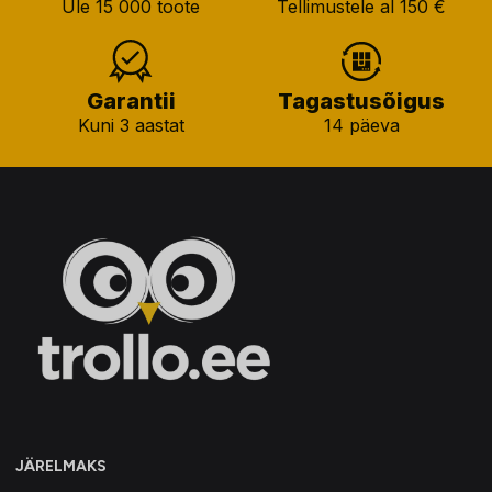
Üle 15 000 toote
Tellimustele al 150 €
Garantii
Tagastusõigus
Kuni 3 aastat
14 päeva
JÄRELMAKS