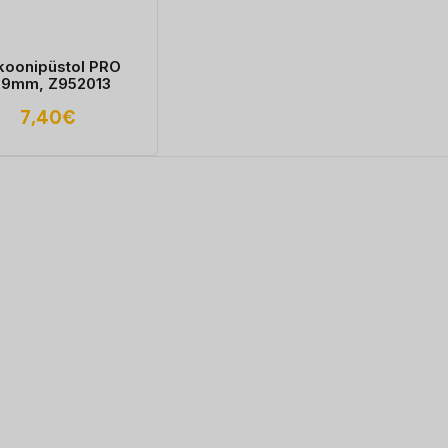
ikoonipüstol PRO
29mm, Z952013
7,40
€