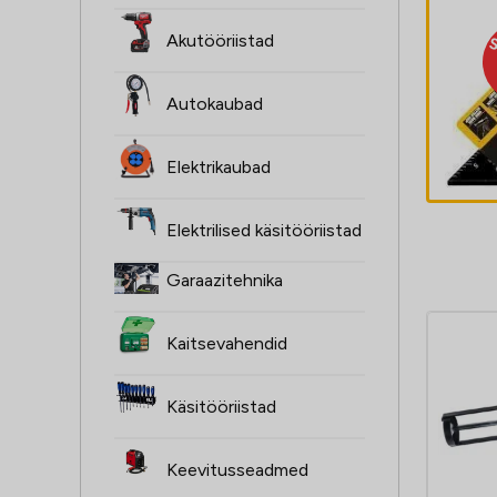
Akutööriistad
SÄÄSTAD
Puusepa nurgik
7.7€
Dewalt - 300mm
Autokaubad
Elektrikaubad
Elektrilised käsitööriistad
Garaazitehnika
Kaitsevahendid
Käsitööriistad
Keevitusseadmed