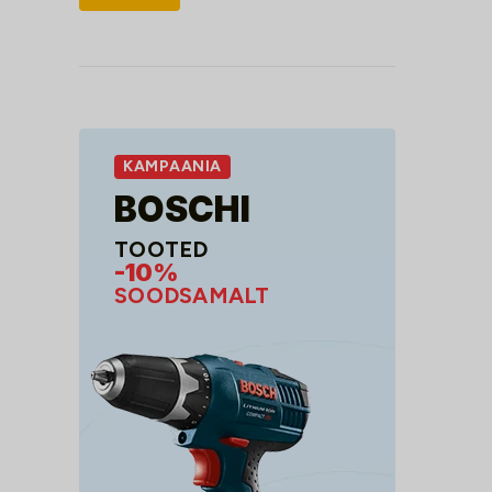
hind
hind
KAMPAANIA
BOSCHI
TOOTED
-10%
SOODSAMALT