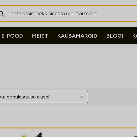
ducts
rch
E-POOD
MEIST
KAUBAMÄRGID
BLOGI
K