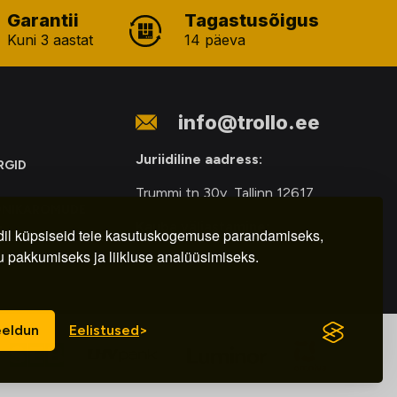
Garantii
Tagastusõigus
Kuni 3 aastat
14 päeva
info@trollo.ee
Juriidiline aadress:
RGID
Trummi tn 30y, Tallinn 12617
ONIKAROMUDE
Kauba väljastamine:
E
il küpsiseid teie kasutuskogemuse parandamiseks,
u pakkumiseks ja liikluse analüüsimiseks.
E-R – 9.00 – 18.00
eldun
Eelistused