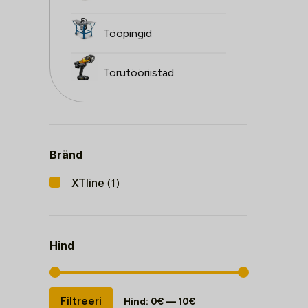
Tööpingid
Torutööriistad
Bränd
XTline
(1)
Hind
Minimaalne
Maksimaalne
Filtreeri
Hind:
0€
—
10€