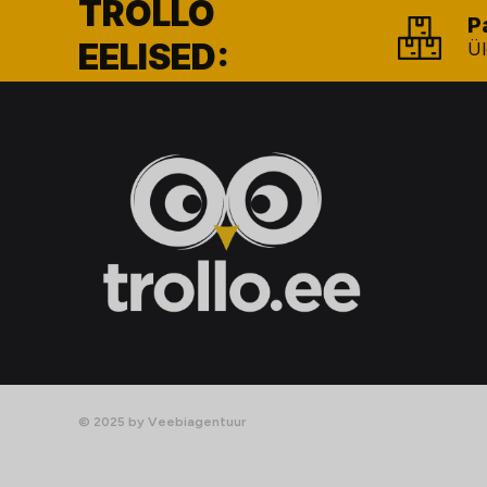
TROLLO
P
EELISED:
Ül
© 2025 by Veebiagentuur