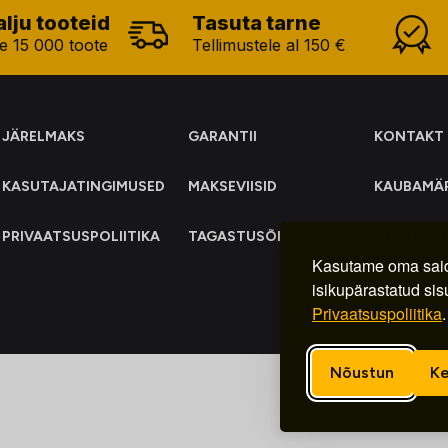
alju tooteid
Tasuta tarne
e 15 000 toote
Tellimustele al 150 €
JÄRELMAKS
GARANTII
KONTAKT
KASUTAJATINGIMUSED
MAKSEVIISID
KAUBAMÄ
PRIVAATSUSPOLIITIKA
TAGASTUSÕIGUS
ELEKTRO
KOGUMIN
Kasutame oma said
isikupärastatud sis
Privaatsuspoliitika
.
Nõustun
Ke