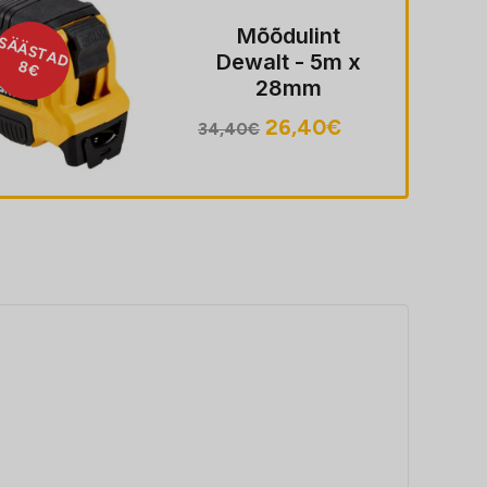
Mõõdulint
SÄÄSTAD
Dewalt - 5m x
8.9€
28mm
Algne
Praegune
26,40
€
34,40
€
hind
hind
oli:
on:
34,40€.
26,40€.