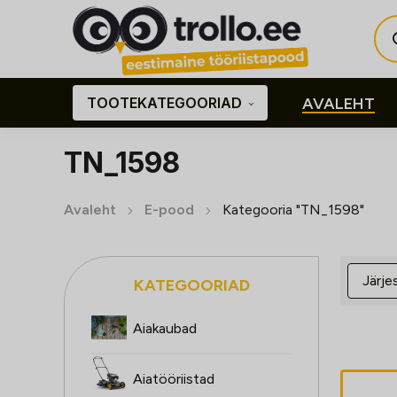
Pro
sea
TOOTEKATEGOORIAD
AVALEHT
TN_1598
Avaleht
E-pood
Kategooria "TN_1598"
KATEGOORIAD
Aiakaubad
Aiatööriistad