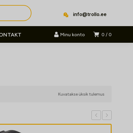
info@trollo.ee
ONTAKT
Minu konto
0
0
Kuvatakse üksik tulemus