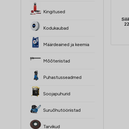
Kingitused
Sil
2
Kodukaubad
Määrdeained ja keemia
Mõõteriistad
Puhastusseadmed
Soojapuhurid
Suruõhutööriistad
Tarvikud