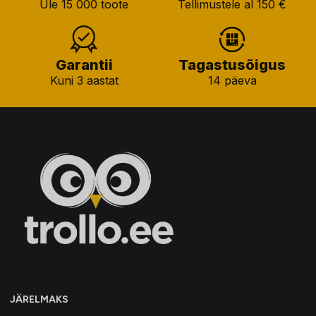
Üle 15 000 toote
Tellimustele al 150 €
Garantii
Tagastusõigus
Kuni 3 aastat
14 päeva
JÄRELMAKS