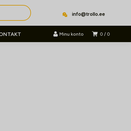
info@trollo.ee
ONTAKT
Minu konto
0
0