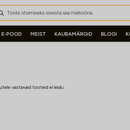
ducts
rch
E-POOD
MEIST
KAUBAMÄRGID
BLOGI
K
kutele vastavaid tooteid ei leidu.