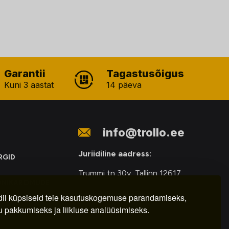
Garantii
Tagastusõigus
Kuni 3 aastat
14 päeva
info@trollo.ee
Juriidiline aadress:
RGID
Trummi tn 30y, Tallinn 12617
ONIKAROMUDE
Kauba väljastamine:
E
il küpsiseid teie kasutuskogemuse parandamiseks,
u pakkumiseks ja liikluse analüüsimiseks.
E-R – 9.00 – 18.00