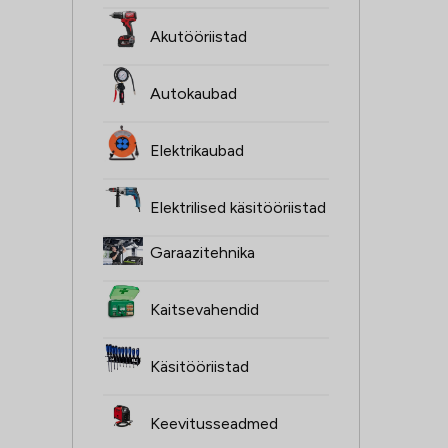
Akutööriistad
Autokaubad
Elektrikaubad
Elektrilised käsitööriistad
Garaazitehnika
Kaitsevahendid
Käsitööriistad
Keevitusseadmed