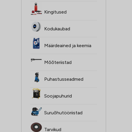
Kingitused
Kodukaubad
Määrdeained ja keemia
Mõõteriistad
Puhastusseadmed
Soojapuhurid
Suruõhutööriistad
Tarvikud