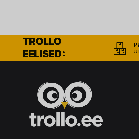
TROLLO
P
EELISED:
Ül