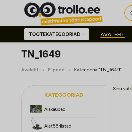
Pro
sea
TOOTEKATEGOORIAD
AVALEHT
TN_1649
Avaleht
E-pood
Kategooria "TN_1649"
Sinu vali
KATEGOORIAD
Aiakaubad
Aiatööriistad