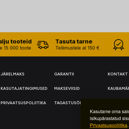
alju tooteid
Tasuta tarne
e 15 000 toote
Tellimustele al 150 €
JÄRELMAKS
GARANTII
KONTAKT
KASUTAJATINGIMUSED
MAKSEVIISID
KAUBAMÄ
PRIVAATSUSPOLIITIKA
TAGASTUSÕIGUS
ELEKTRO
KOGUMIN
Kasutame oma said
isikupärastatud sis
Privaatsuspoliitika
.