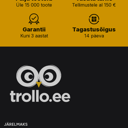
Üle 15 000 toote
Tellimustele al 150 €
Garantii
Tagastusõigus
Kuni 3 aastat
14 päeva
JÄRELMAKS