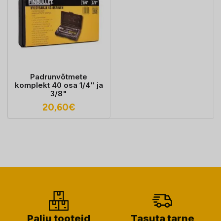
Padrunvõtmete
komplekt 40 osa 1/4" ja
3/8"
20,60
€
Palju tooteid
Tasuta tarne