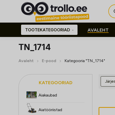
Pro
sea
TOOTEKATEGOORIAD
AVALEHT
TN_1714
Avaleht
E-pood
Kategooria "TN_1714"
KATEGOORIAD
Aiakaubad
Aiatööriistad