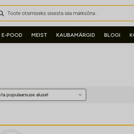
ducts
rch
E-POOD
MEIST
KAUBAMÄRGID
BLOGI
K