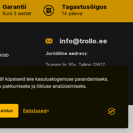
Garantii
Tagastusõigus
Kuni 3 aastat
14 päeva
info@trollo.ee
Juriidiline aadress:
RGID
Trummi tn 30y, Tallinn 12617
ONIKAROMUDE
Kauba väljastamine:
E
il küpsiseid teie kasutuskogemuse parandamiseks,
u pakkumiseks ja liikluse analüüsimiseks.
E-R – 9.00 – 18.00
eldun
Eelistused