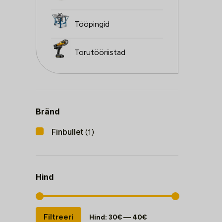
Tööpingid
Torutööriistad
Bränd
Finbullet
(1)
Hind
Minimaalne
Maksimaalne
Filtreeri
Hind:
30€
—
40€