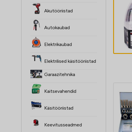
ŻARÓWKI H4,
Akutööriistad
2SZT, 12V,
60/55W, XENON
Autokaubad
SUPER valge
4,60
€
P43T, 4000K,
Elektrikaubad
HOMOLOGACJA
Elektrilised käsitööriistad
Garaazitehnika
Kaitsevahendid
Käsitööriistad
Keevitusseadmed