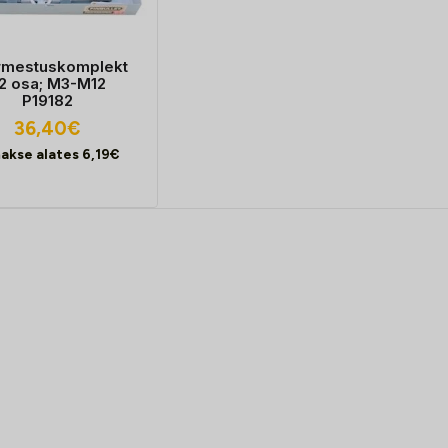
rmestuskomplekt
2 osa; M3-M12
P19182
36,40
€
akse alates
6,19
€