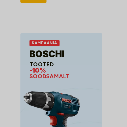
hind
hind
KAMPAANIA
BOSCHI
TOOTED
-10%
SOODSAMALT