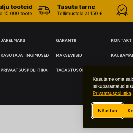
alju tooteid
Tasuta tarne
e 15 000 toote
Tellimustele al 150 €
JÄRELMAKS
GARANTII
KONTAKT
KASUTAJATINGIMUSED
MAKSEVIISID
KAUBAMÄ
PRIVAATSUSPOLIITIKA
TAGASTUSÕIGUS
ELEKTRO
KOGUMIN
Kasutame oma said
isikupärastatud sis
Privaatsuspoliitika
.
Nõustun
Ke