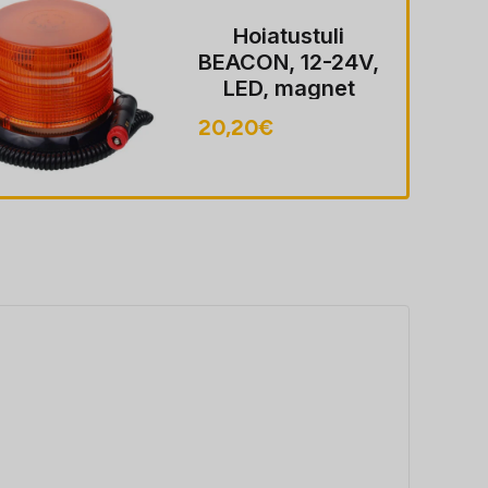
Hoiatustuli
BEACON, 12-24V,
LED, magnet
MOUNT, ECE
20,20
€
R10, FLASHING,
40 LED, kaabel
koos pistik sobib
LIGHTER pesa