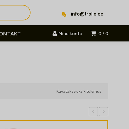
info@trollo.ee
ONTAKT
Minu konto
0
0
Kuvatakse üksik tulemus