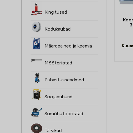
Kingitused
Kee
3
Kodukaubad
Määrdeained ja keemia
Kuum
Mõõteriistad
Puhastusseadmed
Soojapuhurid
Suruõhutööriistad
Tarvikud