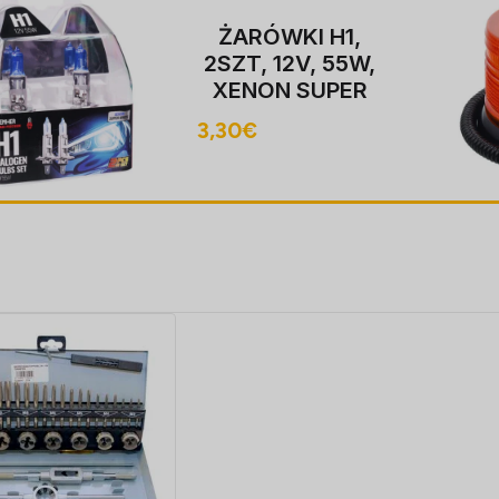
ŻARÓWKI H1,
2SZT, 12V, 55W,
XENON SUPER
valge P14,5S,
3,30
€
4000K,
HOMOLOGACJA