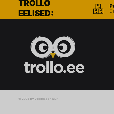
TROLLO
P
EELISED:
Ül
© 2025 by Veebiagentuur